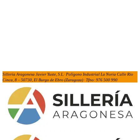
Sillería Aragonesa Javier Yuste, S.L.· Polígono Industrial La Noria Calle Río
Cinca, 8 – 50730, El Burgo de Ebro (Zaragoza) · Tfno: 976 500 990