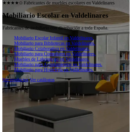
★★★★✩ Fabricantes de muebles escolares en
Valdelinares
Mobiliario Escolar en
Valdelinares
Fabricantes de mobiliario con distribución a toda España.
Mobiliario Escolar Infantil en Valdelinares.
Mobiliario para Bibliotecas en Valdelinares.
Mobiliario Colaborativo en Valdelinares.
Mobiliario para Comedores en Valdelinares.
Muebles de Laboratorio en Valdelinares.
Mobiliario para Ayuntamientos en Valdelinares.
Mobiliario para Hostelería en Valdelinares.
Ver productos
Ver catálogos