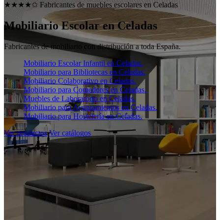
★★★★✩ Fabricantes de muebles escolares en
Celadas
Mobiliario Escolar en
Celadas
Fabricantes de mobiliario con distribución a toda España.
Mobiliario Escolar Infantil en Celadas.
Mobiliario para Bibliotecas en Celadas.
Mobiliario Colaborativo en Celadas.
Mobiliario para Comedores en Celadas.
Muebles de Laboratorio en Celadas.
Mobiliario para Ayuntamientos en Celadas.
Mobiliario para Hostelería en Celadas.
Ver productos
Ver catálogos