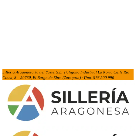
Sillería Aragonesa Javier Yuste, S.L.· Polígono Industrial La Noria Calle Río
Cinca, 8 – 50730, El Burgo de Ebro (Zaragoza) · Tfno: 976 500 990