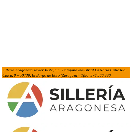
Sillería Aragonesa Javier Yuste, S.L.· Polígono Industrial La Noria Calle Río
Cinca, 8 – 50730, El Burgo de Ebro (Zaragoza) · Tfno: 976 500 990