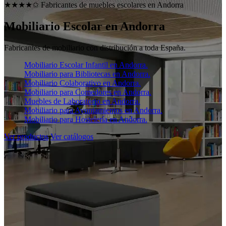
★★★★✩ Fabricantes de muebles escolares en
Andorra
Mobiliario Escolar en
Andorra
Fabricantes de mobiliario con distribución a toda España.
Mobiliario Escolar Infantil en Andorra.
Mobiliario para Bibliotecas en Andorra.
Mobiliario Colaborativo en Andorra.
Mobiliario para Comedores en Andorra.
Muebles de Laboratorio en Andorra.
Mobiliario para Ayuntamientos en Andorra.
Mobiliario para Hostelería en Andorra.
Ver productos
Ver catálogos