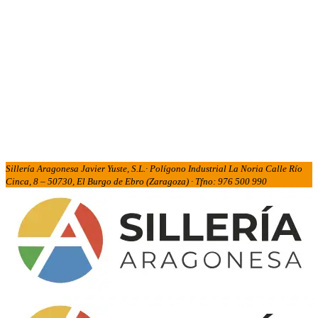
Sillería Aragonesa Javier Yuste, S.L.· Polígono Industrial La Noria Calle Río
Cinca, 8 – 50730, El Burgo de Ebro (Zaragoza) · Tfno: 976 500 990