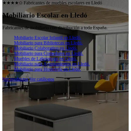
★★★★✩ Fabricantes de muebles escolares en
Lledó
Mobiliario Escolar en
Lledó
Fabricantes de mobiliario con distribución a toda España.
Mobiliario Escolar Infantil en Lledó.
Mobiliario para Bibliotecas en Lledó.
Mobiliario Colaborativo en Lledó.
Mobiliario para Comedores en Lledó.
Muebles de Laboratorio en Lledó.
Mobiliario para Ayuntamientos en Lledó.
Mobiliario para Hostelería en Lledó.
Ver productos
Ver catálogos