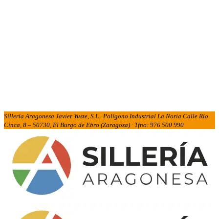
Sillería Aragonesa Javier Yuste, S.L.· Polígono Industrial La Noria Calle Río
Cinca, 8 – 50730, El Burgo de Ebro (Zaragoza) · Tfno: 976 500 990