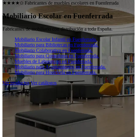
★★★★✩ Fabricantes de muebles escolares en
Fuenferrada
Mobiliario Escolar en
Fuenferrada
Fabricantes de mobiliario con distribución a toda España.
Mobiliario Escolar Infantil en Fuenferrada.
Mobiliario para Bibliotecas en Fuenferrada.
Mobiliario Colaborativo en Fuenferrada.
Mobiliario para Comedores en Fuenferrada.
Muebles de Laboratorio en Fuenferrada.
Mobiliario para Ayuntamientos en Fuenferrada.
Mobiliario para Hostelería en Fuenferrada.
Ver productos
Ver catálogos