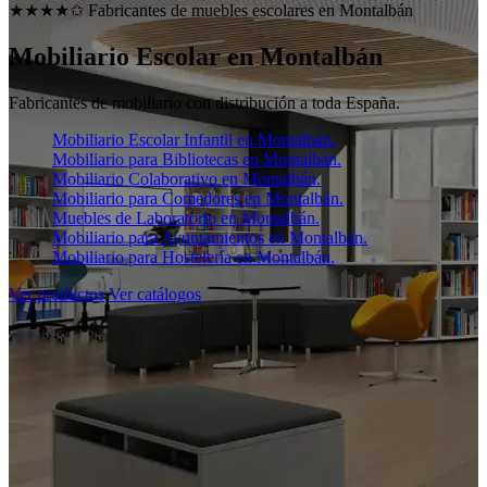
★★★★✩ Fabricantes de muebles escolares en
Montalbán
Mobiliario Escolar en
Montalbán
Fabricantes de mobiliario con distribución a toda España.
Mobiliario Escolar Infantil en Montalbán.
Mobiliario para Bibliotecas en Montalbán.
Mobiliario Colaborativo en Montalbán.
Mobiliario para Comedores en Montalbán.
Muebles de Laboratorio en Montalbán.
Mobiliario para Ayuntamientos en Montalbán.
Mobiliario para Hostelería en Montalbán.
Ver productos
Ver catálogos