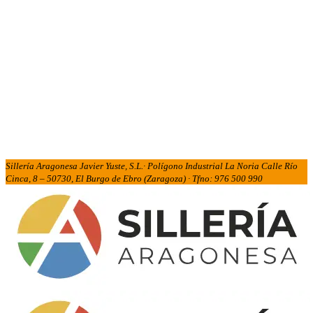
Sillería Aragonesa Javier Yuste, S.L.· Polígono Industrial La Noria Calle Río
Cinca, 8 – 50730, El Burgo de Ebro (Zaragoza) · Tfno: 976 500 990