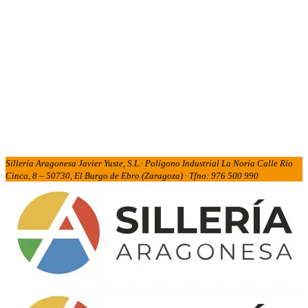
Sillería Aragonesa Javier Yuste, S.L.· Polígono Industrial La Noria Calle Río
Cinca, 8 – 50730, El Burgo de Ebro (Zaragoza) · Tfno: 976 500 990