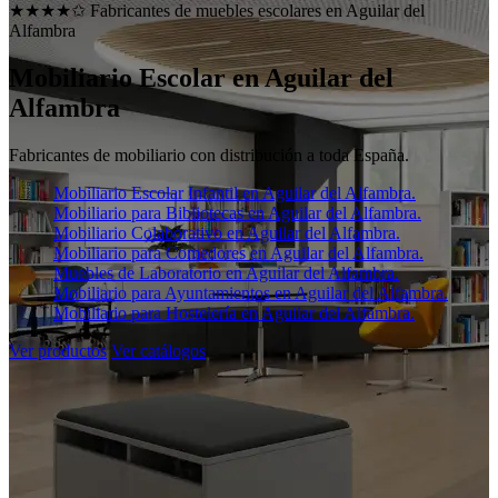
★★★★✩ Fabricantes de muebles escolares en
Aguilar del
Alfambra
Mobiliario Escolar en
Aguilar del
Alfambra
Fabricantes de mobiliario con distribución a toda España.
Mobiliario Escolar Infantil en Aguilar del Alfambra.
Mobiliario para Bibliotecas en Aguilar del Alfambra.
Mobiliario Colaborativo en Aguilar del Alfambra.
Mobiliario para Comedores en Aguilar del Alfambra.
Muebles de Laboratorio en Aguilar del Alfambra.
Mobiliario para Ayuntamientos en Aguilar del Alfambra.
Mobiliario para Hostelería en Aguilar del Alfambra.
Ver productos
Ver catálogos