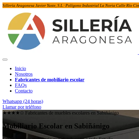
Sillería Aragonesa Javier Yuste, S.L.· Polígono Industrial La Noria Calle Río C
Inicio
Nosotros
Fabricantes de mobiliario escolar
FAQs
Contacto
Whatsapp (24 horas)
Llamar por teléfono
★★★★✩ Fabricantes de muebles escolares en
Sabiñánigo
Mobiliario Escolar en
Sabiñánigo