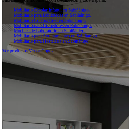
Fabricantes de mobiliario con distribución a toda España.
Mobiliario Escolar Infantil en Sabiñánigo.
Mobiliario para Bibliotecas en Sabiñánigo.
Mobiliario Colaborativo en Sabiñánigo.
Mobiliario para Comedores en Sabiñánigo.
Muebles de Laboratorio en Sabiñánigo.
Mobiliario para Ayuntamientos en Sabiñánigo.
Mobiliario para Hostelería en Sabiñánigo.
Ver productos
Ver catálogos