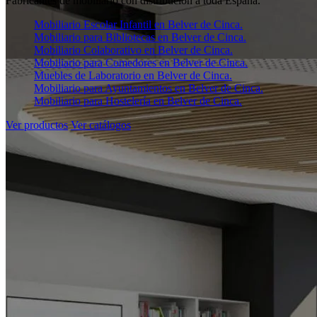
Fabricantes de mobiliario con distribución a toda España.
Mobiliario Escolar Infantil en Belver de Cinca.
Mobiliario para Bibliotecas en Belver de Cinca.
Mobiliario Colaborativo en Belver de Cinca.
Mobiliario para Comedores en Belver de Cinca.
Muebles de Laboratorio en Belver de Cinca.
Mobiliario para Ayuntamientos en Belver de Cinca.
Mobiliario para Hostelería en Belver de Cinca.
Ver productos
Ver catálogos