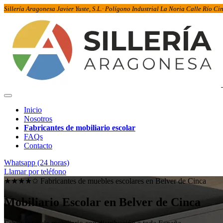
Sillería Aragonesa Javier Yuste, S.L.· Polígono Industrial La Noria Calle Río C
Inicio
Nosotros
Fabricantes de mobiliario escolar
FAQs
Contacto
Whatsapp (24 horas)
Llamar por teléfono
★★★★✩ Fabricantes de muebles escolares en
Belver de Cinca
Mobiliario Escolar en
Belver de Cinca