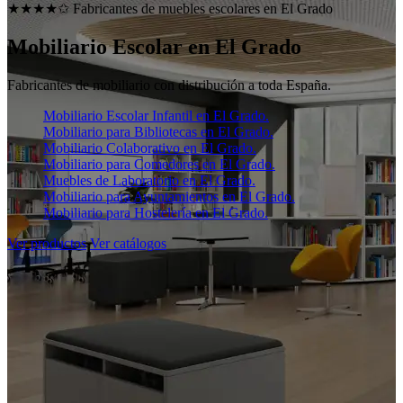
★★★★✩ Fabricantes de muebles escolares en
El Grado
Mobiliario Escolar en
El Grado
Fabricantes de mobiliario con distribución a toda España.
Mobiliario Escolar Infantil en El Grado.
Mobiliario para Bibliotecas en El Grado.
Mobiliario Colaborativo en El Grado.
Mobiliario para Comedores en El Grado.
Muebles de Laboratorio en El Grado.
Mobiliario para Ayuntamientos en El Grado.
Mobiliario para Hostelería en El Grado.
Ver productos
Ver catálogos