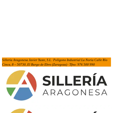
Sillería Aragonesa Javier Yuste, S.L.· Polígono Industrial La Noria Calle Río
Cinca, 8 – 50730, El Burgo de Ebro (Zaragoza) · Tfno: 976 500 990