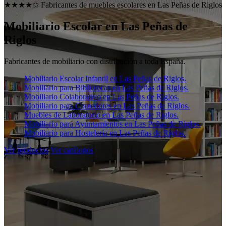
★★★★✩ Fabricantes de muebles escolares en
Las Peñas de Riglos
Mobiliario Escolar en
Las Peñas de
Riglos
Fabricantes de mobiliario con distribución a toda España.
Mobiliario Escolar Infantil en Las Peñas de Riglos.
Mobiliario para Bibliotecas en Las Peñas de Riglos.
Mobiliario Colaborativo en Las Peñas de Riglos.
Mobiliario para Comedores en Las Peñas de Riglos.
Muebles de Laboratorio en Las Peñas de Riglos.
Mobiliario para Ayuntamientos en Las Peñas de Riglos.
Mobiliario para Hostelería en Las Peñas de Riglos.
Ver productos
Ver catálogos