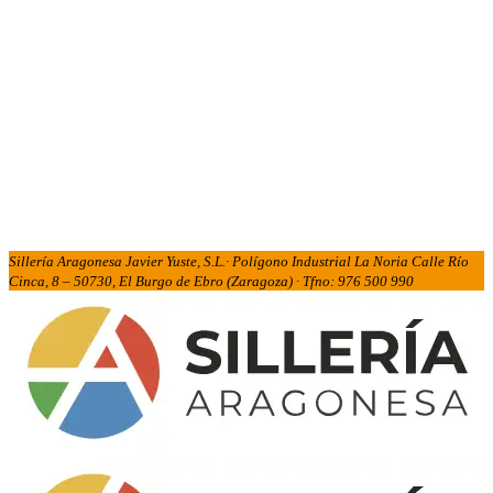
Sillería Aragonesa Javier Yuste, S.L.· Polígono Industrial La Noria Calle Río
Cinca, 8 – 50730, El Burgo de Ebro (Zaragoza) · Tfno: 976 500 990