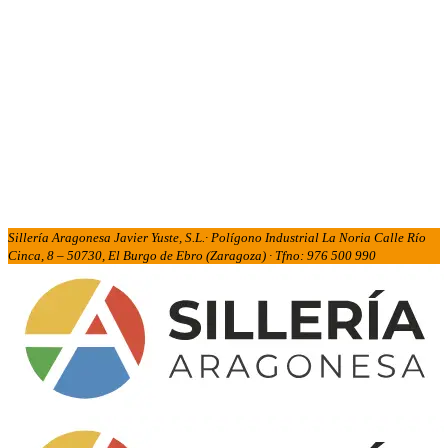
Sillería Aragonesa Javier Yuste, S.L.· Polígono Industrial La Noria Calle Río
Cinca, 8 – 50730, El Burgo de Ebro (Zaragoza) · Tfno: 976 500 990