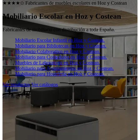
★★★★✩ Fabricantes de muebles escolares en
Hoz y Costean
Mobiliario Escolar en
Hoz y Costean
Fabricantes de mobiliario con distribución a toda España.
Mobiliario Escolar Infantil en Hoz y Costean.
Mobiliario para Bibliotecas en Hoz y Costean.
Mobiliario Colaborativo en Hoz y Costean.
Mobiliario para Comedores en Hoz y Costean.
Muebles de Laboratorio en Hoz y Costean.
Mobiliario para Ayuntamientos en Hoz y Costean.
Mobiliario para Hostelería en Hoz y Costean.
Ver productos
Ver catálogos