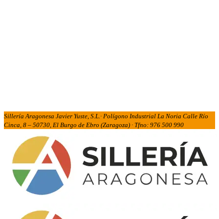
Sillería Aragonesa Javier Yuste, S.L.· Polígono Industrial La Noria Calle Río
Cinca, 8 – 50730, El Burgo de Ebro (Zaragoza) · Tfno: 976 500 990