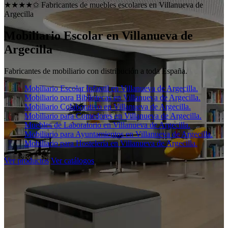
★★★★✩ Fabricantes de muebles escolares en
Villanueva de
Argecilla
Mobiliario Escolar en
Villanueva de
Argecilla
Fabricantes de mobiliario con distribución a toda España.
Mobiliario Escolar Infantil en Villanueva de Argecilla.
Mobiliario para Bibliotecas en Villanueva de Argecilla.
Mobiliario Colaborativo en Villanueva de Argecilla.
Mobiliario para Comedores en Villanueva de Argecilla.
Muebles de Laboratorio en Villanueva de Argecilla.
Mobiliario para Ayuntamientos en Villanueva de Argecilla.
Mobiliario para Hostelería en Villanueva de Argecilla.
Ver productos
Ver catálogos