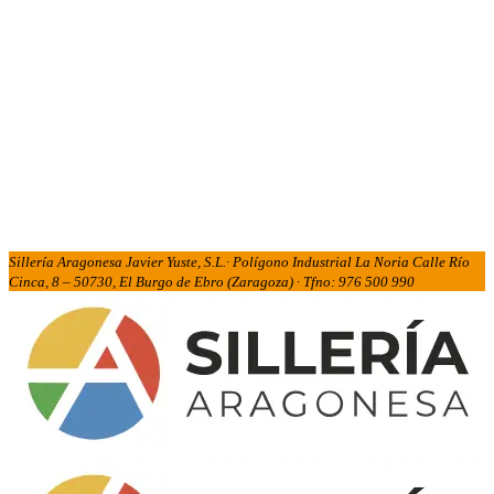
Sillería Aragonesa Javier Yuste, S.L.· Polígono Industrial La Noria Calle Río
Cinca, 8 – 50730, El Burgo de Ebro (Zaragoza) · Tfno: 976 500 990