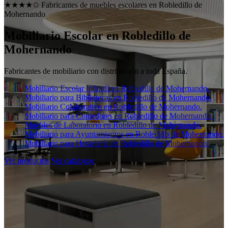
★★★★✩ Fabricantes de muebles escolares en
Robledillo de
Mohernando
Mobiliario Escolar en
Robledillo de
Mohernando
Fabricantes de mobiliario con distribución a toda España.
Mobiliario Escolar Infantil en Robledillo de Mohernando.
Mobiliario para Bibliotecas en Robledillo de Mohernando.
Mobiliario Colaborativo en Robledillo de Mohernando.
Mobiliario para Comedores en Robledillo de Mohernando.
Muebles de Laboratorio en Robledillo de Mohernando.
Mobiliario para Ayuntamientos en Robledillo de Mohernando.
Mobiliario para Hostelería en Robledillo de Mohernando.
Ver productos
Ver catálogos