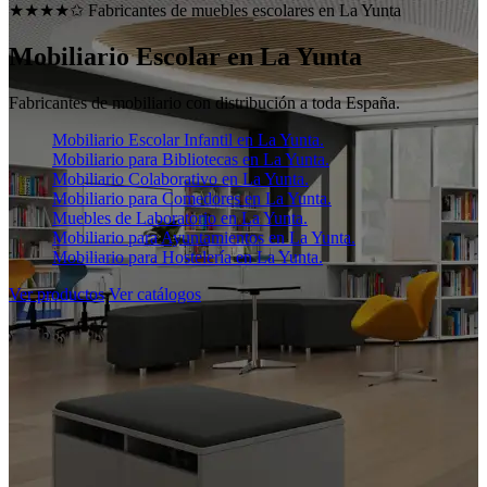
★★★★✩ Fabricantes de muebles escolares en
La Yunta
Mobiliario Escolar en
La Yunta
Fabricantes de mobiliario con distribución a toda España.
Mobiliario Escolar Infantil en La Yunta.
Mobiliario para Bibliotecas en La Yunta.
Mobiliario Colaborativo en La Yunta.
Mobiliario para Comedores en La Yunta.
Muebles de Laboratorio en La Yunta.
Mobiliario para Ayuntamientos en La Yunta.
Mobiliario para Hostelería en La Yunta.
Ver productos
Ver catálogos