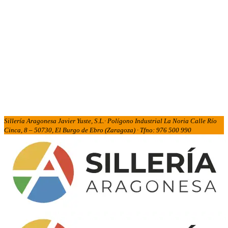
Sillería Aragonesa Javier Yuste, S.L.· Polígono Industrial La Noria Calle Río
Cinca, 8 – 50730, El Burgo de Ebro (Zaragoza) · Tfno: 976 500 990