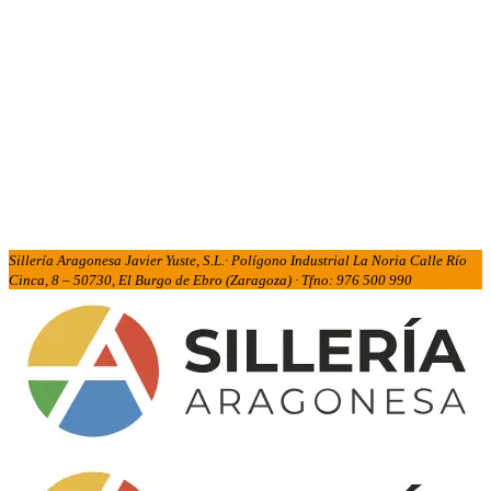
Sillería Aragonesa Javier Yuste, S.L.· Polígono Industrial La Noria Calle Río
Cinca, 8 – 50730, El Burgo de Ebro (Zaragoza) · Tfno: 976 500 990