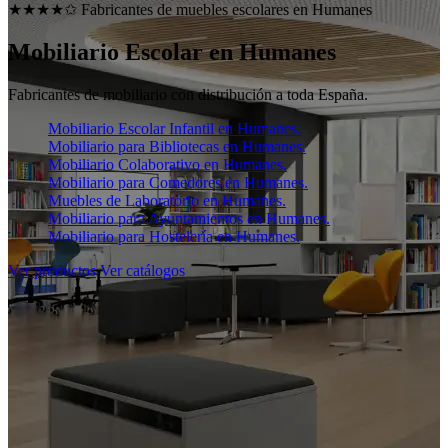
★★★★✩ Fabricantes de muebles escolares en
Humanes
Mobiliario Escolar en
Humanes
Fabricantes de mobiliario con distribución a toda España.
Mobiliario Escolar Infantil en Humanes.
Mobiliario para Bibliotecas en Humanes.
Mobiliario Colaborativo en Humanes.
Mobiliario para Comedores en Humanes.
Muebles de Laboratorio en Humanes.
Mobiliario para Ayuntamientos en Humanes.
Mobiliario para Hostelería en Humanes.
Ver productos
Ver catálogos