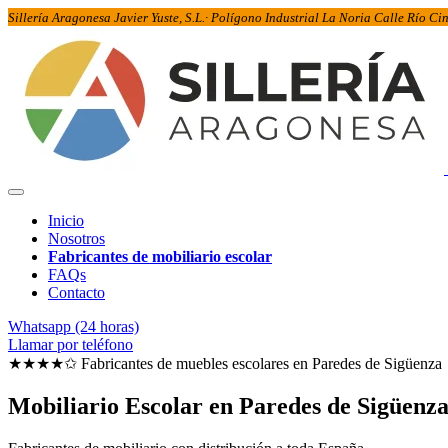
Sillería Aragonesa Javier Yuste, S.L.· Polígono Industrial La Noria Calle Río C
Inicio
Nosotros
Fabricantes de mobiliario escolar
FAQs
Contacto
Whatsapp (24 horas)
Llamar por teléfono
★★★★✩ Fabricantes de muebles escolares en
Paredes de Sigüenza
Mobiliario Escolar en
Paredes de Sigüenz