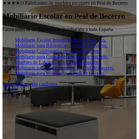
★★★★✩ Fabricantes de muebles escolares en
Peal de Becerro
Mobiliario Escolar en
Peal de Becerro
Fabricantes de mobiliario con distribución a toda España.
Mobiliario Escolar Infantil en Peal de Becerro.
Mobiliario para Bibliotecas en Peal de Becerro.
Mobiliario Colaborativo en Peal de Becerro.
Mobiliario para Comedores en Peal de Becerro.
Muebles de Laboratorio en Peal de Becerro.
Mobiliario para Ayuntamientos en Peal de Becerro.
Mobiliario para Hostelería en Peal de Becerro.
Ver productos
Ver catálogos