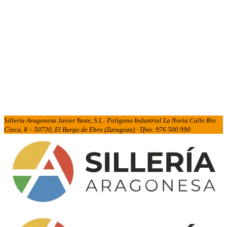
Sillería Aragonesa Javier Yuste, S.L.· Polígono Industrial La Noria Calle Río
Cinca, 8 – 50730, El Burgo de Ebro (Zaragoza) · Tfno: 976 500 990