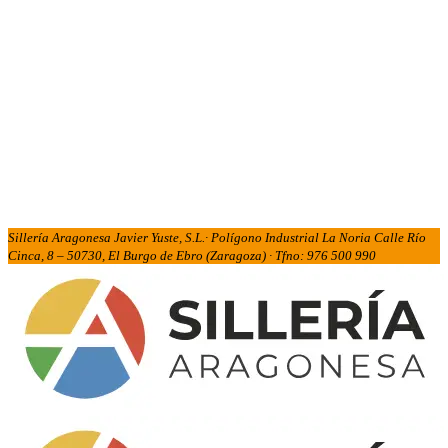
Sillería Aragonesa Javier Yuste, S.L.· Polígono Industrial La Noria Calle Río
Cinca, 8 – 50730, El Burgo de Ebro (Zaragoza) · Tfno: 976 500 990