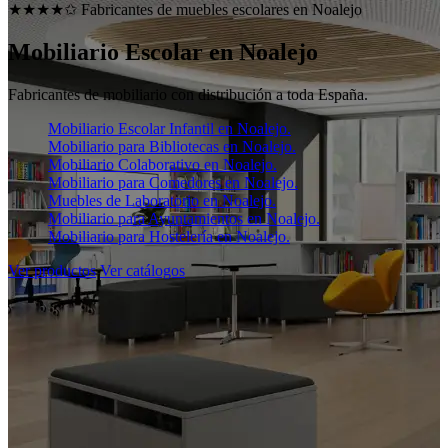
★★★★✩ Fabricantes de muebles escolares en
Noalejo
Mobiliario Escolar en
Noalejo
Fabricantes de mobiliario con distribución a toda España.
Mobiliario Escolar Infantil en Noalejo.
Mobiliario para Bibliotecas en Noalejo.
Mobiliario Colaborativo en Noalejo.
Mobiliario para Comedores en Noalejo.
Muebles de Laboratorio en Noalejo.
Mobiliario para Ayuntamientos en Noalejo.
Mobiliario para Hostelería en Noalejo.
Ver productos
Ver catálogos