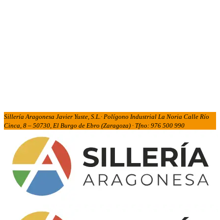
Sillería Aragonesa Javier Yuste, S.L.· Polígono Industrial La Noria Calle Río
Cinca, 8 – 50730, El Burgo de Ebro (Zaragoza) · Tfno: 976 500 990