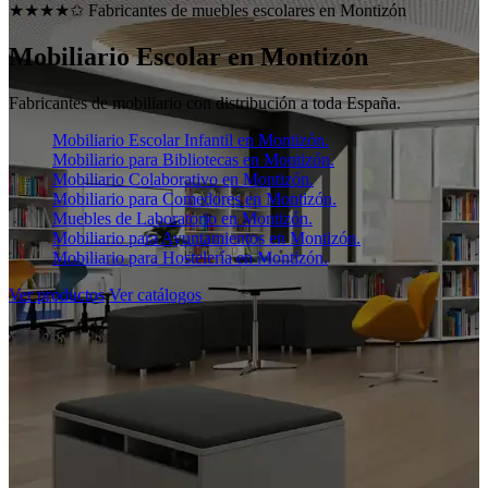
★★★★✩ Fabricantes de muebles escolares en
Montizón
Mobiliario Escolar en
Montizón
Fabricantes de mobiliario con distribución a toda España.
Mobiliario Escolar Infantil en Montizón.
Mobiliario para Bibliotecas en Montizón.
Mobiliario Colaborativo en Montizón.
Mobiliario para Comedores en Montizón.
Muebles de Laboratorio en Montizón.
Mobiliario para Ayuntamientos en Montizón.
Mobiliario para Hostelería en Montizón.
Ver productos
Ver catálogos