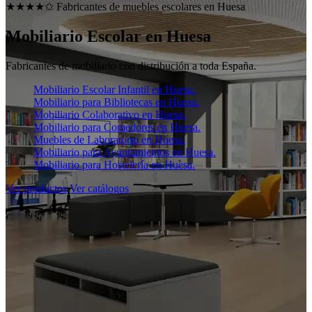
★★★★✩ Fabricantes de muebles escolares en
Huesa
Mobiliario Escolar en
Huesa
Fabricantes de mobiliario con distribución a toda España.
Mobiliario Escolar Infantil en Huesa.
Mobiliario para Bibliotecas en Huesa.
Mobiliario Colaborativo en Huesa.
Mobiliario para Comedores en Huesa.
Muebles de Laboratorio en Huesa.
Mobiliario para Ayuntamientos en Huesa.
Mobiliario para Hostelería en Huesa.
Ver productos
Ver catálogos