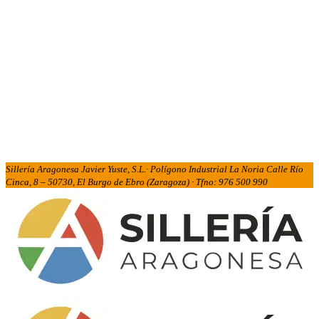
Sillería Aragonesa Javier Yuste, S.L.· Polígono Industrial La Noria Calle Río
Cinca, 8 – 50730, El Burgo de Ebro (Zaragoza) · Tfno: 976 500 990