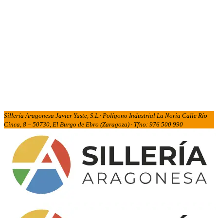
Sillería Aragonesa Javier Yuste, S.L.· Polígono Industrial La Noria Calle Río
Cinca, 8 – 50730, El Burgo de Ebro (Zaragoza) · Tfno: 976 500 990