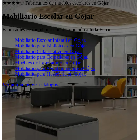
★★★★✩ Fabricantes de muebles escolares en
Gójar
Mobiliario Escolar en
Gójar
Fabricantes de mobiliario con distribución a toda España.
Mobiliario Escolar Infantil en Gójar.
Mobiliario para Bibliotecas en Gójar.
Mobiliario Colaborativo en Gójar.
Mobiliario para Comedores en Gójar.
Muebles de Laboratorio en Gójar.
Mobiliario para Ayuntamientos en Gójar.
Mobiliario para Hostelería en Gójar.
Ver productos
Ver catálogos