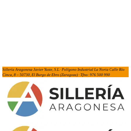
Sillería Aragonesa Javier Yuste, S.L.· Polígono Industrial La Noria Calle Río
Cinca, 8 – 50730, El Burgo de Ebro (Zaragoza) · Tfno: 976 500 990