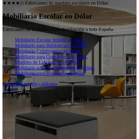
★★★★✩ Fabricantes de muebles escolares en
Dólar
Mobiliario Escolar en
Dólar
Fabricantes de mobiliario con distribución a toda España.
Mobiliario Escolar Infantil en Dólar.
Mobiliario para Bibliotecas en Dólar.
Mobiliario Colaborativo en Dólar.
Mobiliario para Comedores en Dólar.
Muebles de Laboratorio en Dólar.
Mobiliario para Ayuntamientos en Dólar.
Mobiliario para Hostelería en Dólar.
Ver productos
Ver catálogos