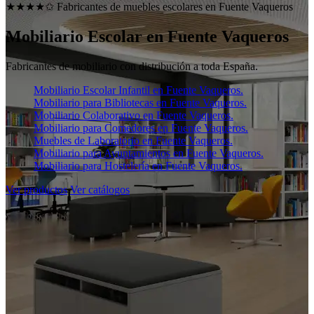
★★★★✩ Fabricantes de muebles escolares en
Fuente Vaqueros
Mobiliario Escolar en
Fuente Vaqueros
Fabricantes de mobiliario con distribución a toda España.
Mobiliario Escolar Infantil en Fuente Vaqueros.
Mobiliario para Bibliotecas en Fuente Vaqueros.
Mobiliario Colaborativo en Fuente Vaqueros.
Mobiliario para Comedores en Fuente Vaqueros.
Muebles de Laboratorio en Fuente Vaqueros.
Mobiliario para Ayuntamientos en Fuente Vaqueros.
Mobiliario para Hostelería en Fuente Vaqueros.
Ver productos
Ver catálogos