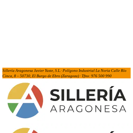
Sillería Aragonesa Javier Yuste, S.L.· Polígono Industrial La Noria Calle Río
Cinca, 8 – 50730, El Burgo de Ebro (Zaragoza) · Tfno: 976 500 990