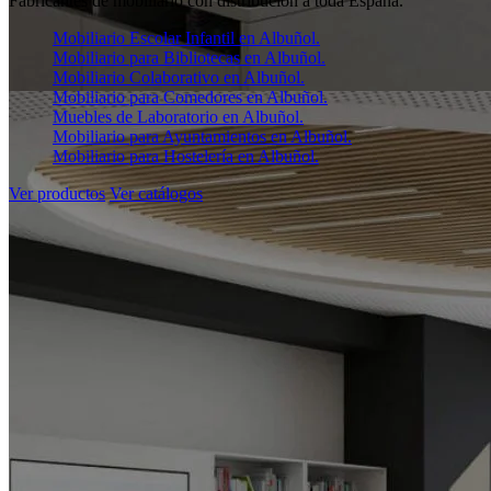
Fabricantes de mobiliario con distribución a toda España.
Mobiliario Escolar Infantil en Albuñol.
Mobiliario para Bibliotecas en Albuñol.
Mobiliario Colaborativo en Albuñol.
Mobiliario para Comedores en Albuñol.
Muebles de Laboratorio en Albuñol.
Mobiliario para Ayuntamientos en Albuñol.
Mobiliario para Hostelería en Albuñol.
Ver productos
Ver catálogos