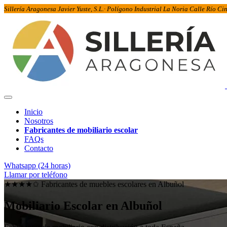
Sillería Aragonesa Javier Yuste, S.L.· Polígono Industrial La Noria Calle Río C
Inicio
Nosotros
Fabricantes de mobiliario escolar
FAQs
Contacto
Whatsapp (24 horas)
Llamar por teléfono
★★★★✩ Fabricantes de muebles escolares en
Albuñol
Mobiliario Escolar en
Albuñol