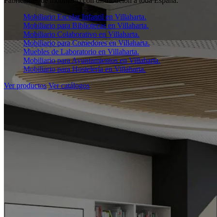
Fabricantes de mobiliario con distribución a toda España.
Mobiliario Escolar Infantil en Villaharta.
Mobiliario para Bibliotecas en Villaharta.
Mobiliario Colaborativo en Villaharta.
Mobiliario para Comedores en Villaharta.
Muebles de Laboratorio en Villaharta.
Mobiliario para Ayuntamientos en Villaharta.
Mobiliario para Hostelería en Villaharta.
Ver productos
Ver catálogos