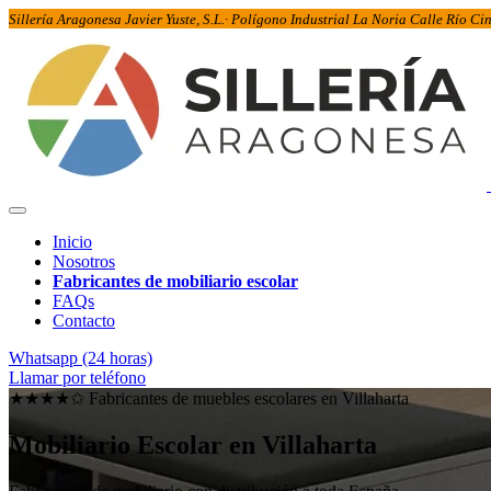
Sillería Aragonesa Javier Yuste, S.L.· Polígono Industrial La Noria Calle Río C
Inicio
Nosotros
Fabricantes de mobiliario escolar
FAQs
Contacto
Whatsapp (24 horas)
Llamar por teléfono
★★★★✩ Fabricantes de muebles escolares en
Villaharta
Mobiliario Escolar en
Villaharta