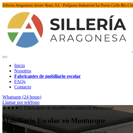
Sillería Aragonesa Javier Yuste, S.L.· Polígono Industrial La Noria Calle Río C
Inicio
Nosotros
Fabricantes de mobiliario escolar
FAQs
Contacto
Whatsapp (24 horas)
Llamar por teléfono
★★★★✩ Fabricantes de muebles escolares en
Monturque
Mobiliario Escolar en
Monturque