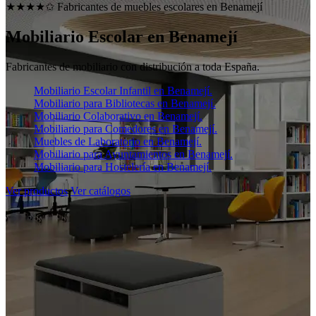
★★★★✩ Fabricantes de muebles escolares en
Benamejí
Mobiliario Escolar en
Benamejí
Fabricantes de mobiliario con distribución a toda España.
Mobiliario Escolar Infantil en Benamejí.
Mobiliario para Bibliotecas en Benamejí.
Mobiliario Colaborativo en Benamejí.
Mobiliario para Comedores en Benamejí.
Muebles de Laboratorio en Benamejí.
Mobiliario para Ayuntamientos en Benamejí.
Mobiliario para Hostelería en Benamejí.
Ver productos
Ver catálogos