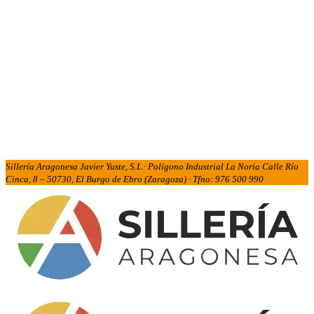
Sillería Aragonesa Javier Yuste, S.L.· Polígono Industrial La Noria Calle Río
Cinca, 8 – 50730, El Burgo de Ebro (Zaragoza) · Tfno: 976 500 990