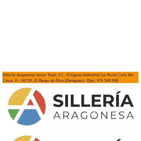
Sillería Aragonesa Javier Yuste, S.L.· Polígono Industrial La Noria Calle Río
Cinca, 8 – 50730, El Burgo de Ebro (Zaragoza) · Tfno: 976 500 990