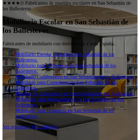
★★★★✩ Fabricantes de muebles escolares en
San Sebastián de
los Ballesteros
Mobiliario Escolar en
San Sebastián de
los Ballesteros
Fabricantes de mobiliario con distribución a toda España.
Mobiliario Escolar Infantil en San Sebastián de los
Ballesteros.
Mobiliario para Bibliotecas en San Sebastián de los
Ballesteros.
Mobiliario Colaborativo en San Sebastián de los Ballesteros.
Mobiliario para Comedores en San Sebastián de los
Ballesteros.
Muebles de Laboratorio en San Sebastián de los Ballesteros.
Mobiliario para Ayuntamientos en San Sebastián de los
Ballesteros.
Mobiliario para Hostelería en San Sebastián de los
Ballesteros.
Ver productos
Ver catálogos