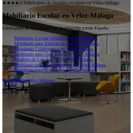
★★★★✩ Fabricantes de muebles escolares en
Vélez-Málaga
Mobiliario Escolar en
Vélez-Málaga
Fabricantes de mobiliario con distribución a toda España.
Mobiliario Escolar Infantil en Vélez-Málaga.
Mobiliario para Bibliotecas en Vélez-Málaga.
Mobiliario Colaborativo en Vélez-Málaga.
Mobiliario para Comedores en Vélez-Málaga.
Muebles de Laboratorio en Vélez-Málaga.
Mobiliario para Ayuntamientos en Vélez-Málaga.
Mobiliario para Hostelería en Vélez-Málaga.
Ver productos
Ver catálogos