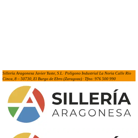
Sillería Aragonesa Javier Yuste, S.L.· Polígono Industrial La Noria Calle Río
Cinca, 8 – 50730, El Burgo de Ebro (Zaragoza) · Tfno: 976 500 990