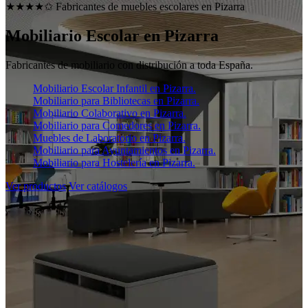
★★★★✩ Fabricantes de muebles escolares en
Pizarra
Mobiliario Escolar en
Pizarra
Fabricantes de mobiliario con distribución a toda España.
Mobiliario Escolar Infantil en Pizarra.
Mobiliario para Bibliotecas en Pizarra.
Mobiliario Colaborativo en Pizarra.
Mobiliario para Comedores en Pizarra.
Muebles de Laboratorio en Pizarra.
Mobiliario para Ayuntamientos en Pizarra.
Mobiliario para Hostelería en Pizarra.
Ver productos
Ver catálogos