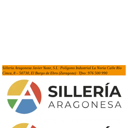
Sillería Aragonesa Javier Yuste, S.L.· Polígono Industrial La Noria Calle Río
Cinca, 8 – 50730, El Burgo de Ebro (Zaragoza) · Tfno: 976 500 990