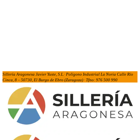
Sillería Aragonesa Javier Yuste, S.L.· Polígono Industrial La Noria Calle Río
Cinca, 8 – 50730, El Burgo de Ebro (Zaragoza) · Tfno: 976 500 990