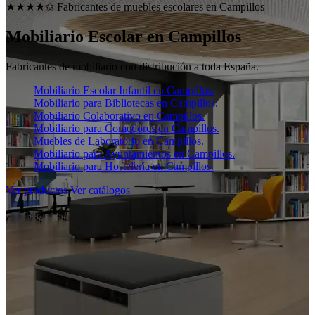
★★★★✩ Fabricantes de muebles escolares en
Campillos
Mobiliario Escolar en
Campillos
Fabricantes de mobiliario con distribución a toda España.
Mobiliario Escolar Infantil en Campillos.
Mobiliario para Bibliotecas en Campillos.
Mobiliario Colaborativo en Campillos.
Mobiliario para Comedores en Campillos.
Muebles de Laboratorio en Campillos.
Mobiliario para Ayuntamientos en Campillos.
Mobiliario para Hostelería en Campillos.
Ver productos
Ver catálogos