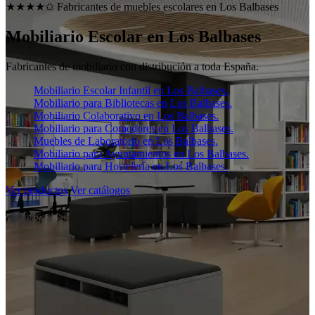
★★★★✩ Fabricantes de muebles escolares en
Los Balbases
Mobiliario Escolar en
Los Balbases
Fabricantes de mobiliario con distribución a toda España.
Mobiliario Escolar Infantil en Los Balbases.
Mobiliario para Bibliotecas en Los Balbases.
Mobiliario Colaborativo en Los Balbases.
Mobiliario para Comedores en Los Balbases.
Muebles de Laboratorio en Los Balbases.
Mobiliario para Ayuntamientos en Los Balbases.
Mobiliario para Hostelería en Los Balbases.
Ver productos
Ver catálogos