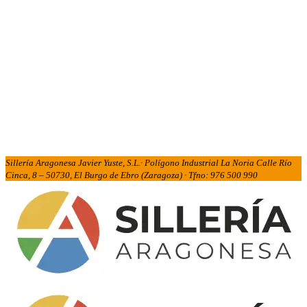
Sillería Aragonesa Javier Yuste, S.L.· Polígono Industrial La Noria Calle Río
Cinca, 8 – 50730, El Burgo de Ebro (Zaragoza) · Tfno: 976 500 990