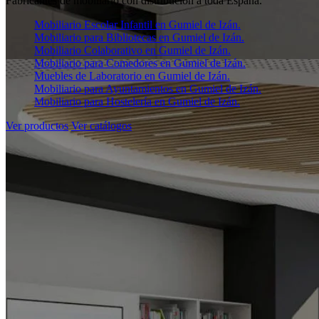
Fabricantes de mobiliario con distribución a toda España.
Mobiliario Escolar Infantil en Gumiel de Izán.
Mobiliario para Bibliotecas en Gumiel de Izán.
Mobiliario Colaborativo en Gumiel de Izán.
Mobiliario para Comedores en Gumiel de Izán.
Muebles de Laboratorio en Gumiel de Izán.
Mobiliario para Ayuntamientos en Gumiel de Izán.
Mobiliario para Hostelería en Gumiel de Izán.
Ver productos
Ver catálogos