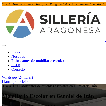
Sillería Aragonesa Javier Yuste, S.L.· Polígono Industrial La Noria Calle Río C
Inicio
Nosotros
Fabricantes de mobiliario escolar
FAQs
Contacto
Whatsapp (24 horas)
Llamar por teléfono
★★★★✩ Fabricantes de muebles escolares en
Gumiel de Izán
Mobiliario Escolar en
Gumiel de Izán