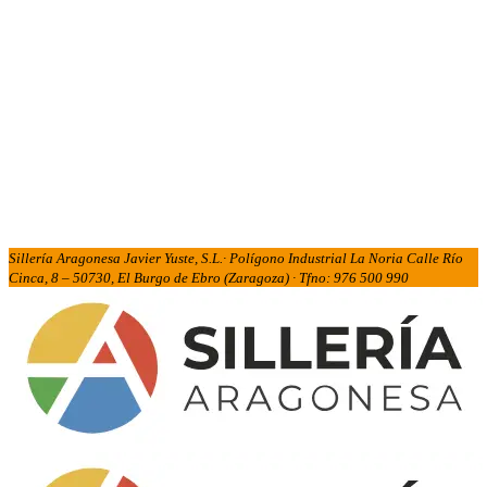
Sillería Aragonesa Javier Yuste, S.L.· Polígono Industrial La Noria Calle Río
Cinca, 8 – 50730, El Burgo de Ebro (Zaragoza) · Tfno: 976 500 990