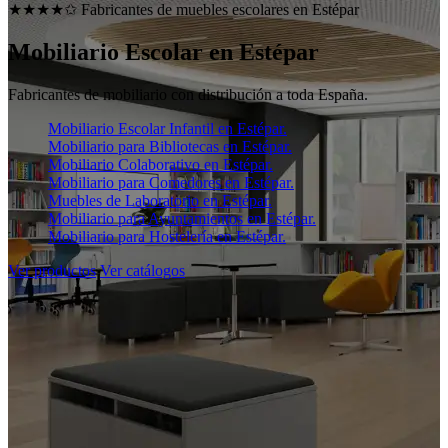
★★★★✩ Fabricantes de muebles escolares en
Estépar
Mobiliario Escolar en
Estépar
Fabricantes de mobiliario con distribución a toda España.
Mobiliario Escolar Infantil en Estépar.
Mobiliario para Bibliotecas en Estépar.
Mobiliario Colaborativo en Estépar.
Mobiliario para Comedores en Estépar.
Muebles de Laboratorio en Estépar.
Mobiliario para Ayuntamientos en Estépar.
Mobiliario para Hostelería en Estépar.
Ver productos
Ver catálogos