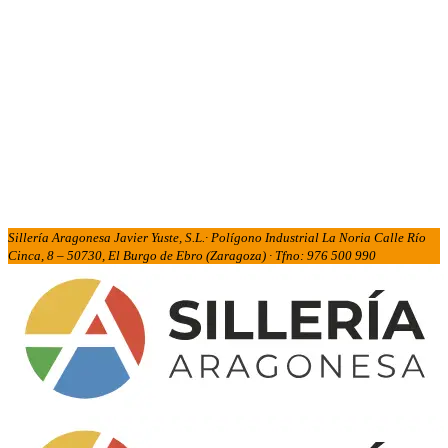
Sillería Aragonesa Javier Yuste, S.L.· Polígono Industrial La Noria Calle Río
Cinca, 8 – 50730, El Burgo de Ebro (Zaragoza) · Tfno: 976 500 990