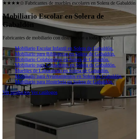
★★★★✩ Fabricantes de muebles escolares en
Solera de Gabaldón
Mobiliario Escolar en
Solera de
Gabaldón
Fabricantes de mobiliario con distribución a toda España.
Mobiliario Escolar Infantil en Solera de Gabaldón.
Mobiliario para Bibliotecas en Solera de Gabaldón.
Mobiliario Colaborativo en Solera de Gabaldón.
Mobiliario para Comedores en Solera de Gabaldón.
Muebles de Laboratorio en Solera de Gabaldón.
Mobiliario para Ayuntamientos en Solera de Gabaldón.
Mobiliario para Hostelería en Solera de Gabaldón.
Ver productos
Ver catálogos