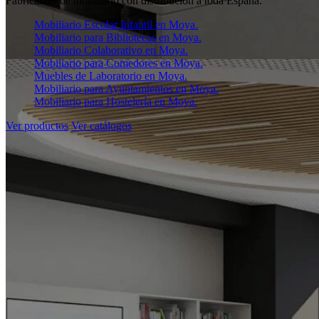
Fabricantes de mobiliario con distribución a toda España.
Mobiliario Escolar Infantil en Moya.
Mobiliario para Bibliotecas en Moya.
Mobiliario Colaborativo en Moya.
Mobiliario para Comedores en Moya.
Muebles de Laboratorio en Moya.
Mobiliario para Ayuntamientos en Moya.
Mobiliario para Hostelería en Moya.
Ver productos
Ver catálogos