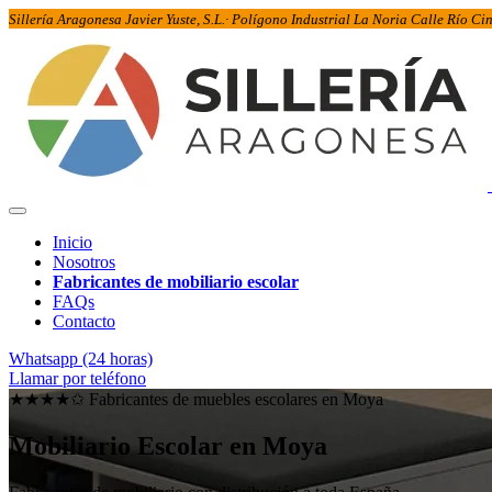
Sillería Aragonesa Javier Yuste, S.L.· Polígono Industrial La Noria Calle Río C
Inicio
Nosotros
Fabricantes de mobiliario escolar
FAQs
Contacto
Whatsapp (24 horas)
Llamar por teléfono
★★★★✩ Fabricantes de muebles escolares en
Moya
Mobiliario Escolar en
Moya