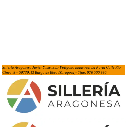
Sillería Aragonesa Javier Yuste, S.L.· Polígono Industrial La Noria Calle Río
Cinca, 8 – 50730, El Burgo de Ebro (Zaragoza) · Tfno: 976 500 990