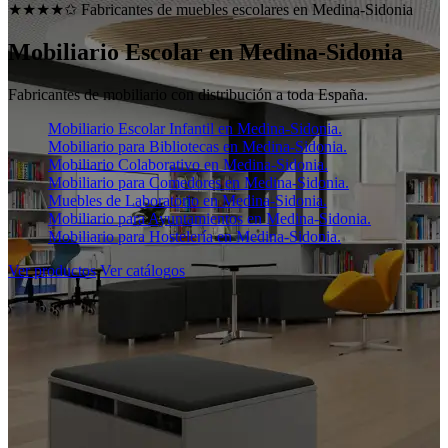
★★★★✩ Fabricantes de muebles escolares en
Medina-Sidonia
Mobiliario Escolar en
Medina-Sidonia
Fabricantes de mobiliario con distribución a toda España.
Mobiliario Escolar Infantil en Medina-Sidonia.
Mobiliario para Bibliotecas en Medina-Sidonia.
Mobiliario Colaborativo en Medina-Sidonia.
Mobiliario para Comedores en Medina-Sidonia.
Muebles de Laboratorio en Medina-Sidonia.
Mobiliario para Ayuntamientos en Medina-Sidonia.
Mobiliario para Hostelería en Medina-Sidonia.
Ver productos
Ver catálogos