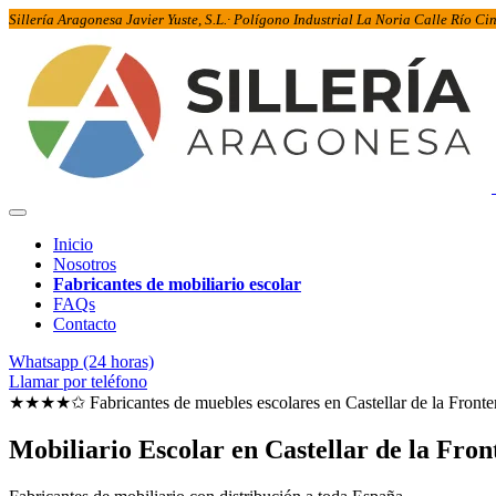
Sillería Aragonesa Javier Yuste, S.L.· Polígono Industrial La Noria Calle Río C
Inicio
Nosotros
Fabricantes de mobiliario escolar
FAQs
Contacto
Whatsapp (24 horas)
Llamar por teléfono
★★★★✩ Fabricantes de muebles escolares en
Castellar de la Fronte
Mobiliario Escolar en
Castellar de la Fron