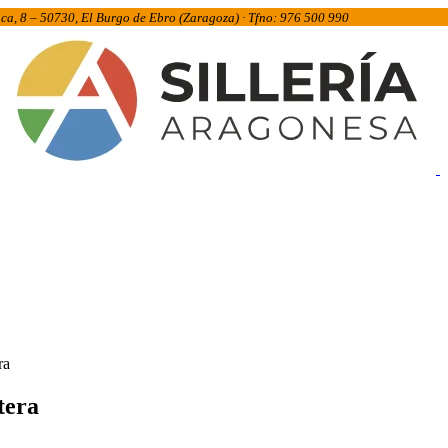
inca, 8 – 50730, El Burgo de Ebro (Zaragoza) · Tfno: 976 500 990
ra
tera