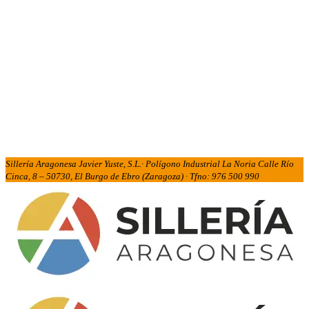
Sillería Aragonesa Javier Yuste, S.L.· Polígono Industrial La Noria Calle Río
Cinca, 8 – 50730, El Burgo de Ebro (Zaragoza) · Tfno: 976 500 990