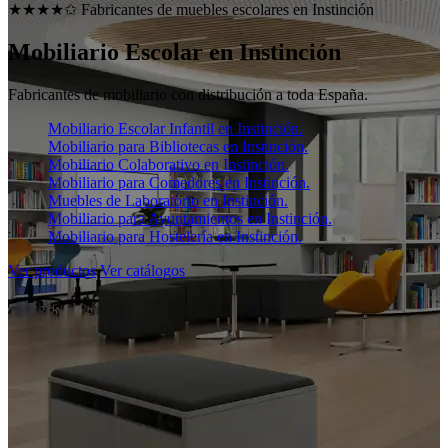
★★★★✩ Fabricantes de muebles escolares en
Instinción
Mobiliario Escolar en
Instinción
Fabricantes de mobiliario con distribución a toda España.
Mobiliario Escolar Infantil en Instinción.
Mobiliario para Bibliotecas en Instinción.
Mobiliario Colaborativo en Instinción.
Mobiliario para Comedores en Instinción.
Muebles de Laboratorio en Instinción.
Mobiliario para Ayuntamientos en Instinción.
Mobiliario para Hostelería en Instinción.
Ver productos
Ver catálogos