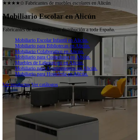
★★★★✩ Fabricantes de muebles escolares en
Alicún
Mobiliario Escolar en
Alicún
Fabricantes de mobiliario con distribución a toda España.
Mobiliario Escolar Infantil en Alicún.
Mobiliario para Bibliotecas en Alicún.
Mobiliario Colaborativo en Alicún.
Mobiliario para Comedores en Alicún.
Muebles de Laboratorio en Alicún.
Mobiliario para Ayuntamientos en Alicún.
Mobiliario para Hostelería en Alicún.
Ver productos
Ver catálogos