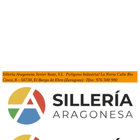
Sillería Aragonesa Javier Yuste, S.L.· Polígono Industrial La Noria Calle Río
Cinca, 8 – 50730, El Burgo de Ebro (Zaragoza) · Tfno: 976 500 990