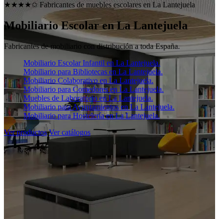
★★★★✩ Fabricantes de muebles escolares en
La Lantejuela
Mobiliario Escolar en
La Lantejuela
Fabricantes de mobiliario con distribución a toda España.
Mobiliario Escolar Infantil en La Lantejuela.
Mobiliario para Bibliotecas en La Lantejuela.
Mobiliario Colaborativo en La Lantejuela.
Mobiliario para Comedores en La Lantejuela.
Muebles de Laboratorio en La Lantejuela.
Mobiliario para Ayuntamientos en La Lantejuela.
Mobiliario para Hostelería en La Lantejuela.
Ver productos
Ver catálogos