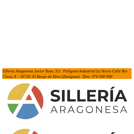
Sillería Aragonesa Javier Yuste, S.L.· Polígono Industrial La Noria Calle Río
Cinca, 8 – 50730, El Burgo de Ebro (Zaragoza) · Tfno: 976 500 990