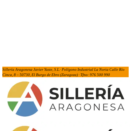
Sillería Aragonesa Javier Yuste, S.L.· Polígono Industrial La Noria Calle Río
Cinca, 8 – 50730, El Burgo de Ebro (Zaragoza) · Tfno: 976 500 990