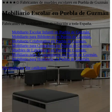
★★★★✩ Fabricantes de muebles escolares en
Puebla de Guzmán
Mobiliario Escolar en
Puebla de Guzmán
Fabricantes de mobiliario con distribución a toda España.
Mobiliario Escolar Infantil en Puebla de Guzmán.
Mobiliario para Bibliotecas en Puebla de Guzmán.
Mobiliario Colaborativo en Puebla de Guzmán.
Mobiliario para Comedores en Puebla de Guzmán.
Muebles de Laboratorio en Puebla de Guzmán.
Mobiliario para Ayuntamientos en Puebla de Guzmán.
Mobiliario para Hostelería en Puebla de Guzmán.
Ver productos
Ver catálogos