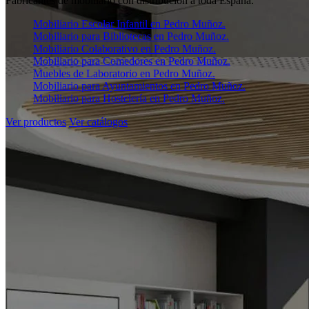
Fabricantes de mobiliario con distribución a toda España.
Mobiliario Escolar Infantil en Pedro Muñoz.
Mobiliario para Bibliotecas en Pedro Muñoz.
Mobiliario Colaborativo en Pedro Muñoz.
Mobiliario para Comedores en Pedro Muñoz.
Muebles de Laboratorio en Pedro Muñoz.
Mobiliario para Ayuntamientos en Pedro Muñoz.
Mobiliario para Hostelería en Pedro Muñoz.
Ver productos
Ver catálogos