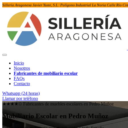
Sillería Aragonesa Javier Yuste, S.L.· Polígono Industrial La Noria Calle Río C
Inicio
Nosotros
Fabricantes de mobiliario escolar
FAQs
Contacto
Whatsapp (24 horas)
Llamar por teléfono
★★★★✩ Fabricantes de muebles escolares en
Pedro Muñoz
Mobiliario Escolar en
Pedro Muñoz