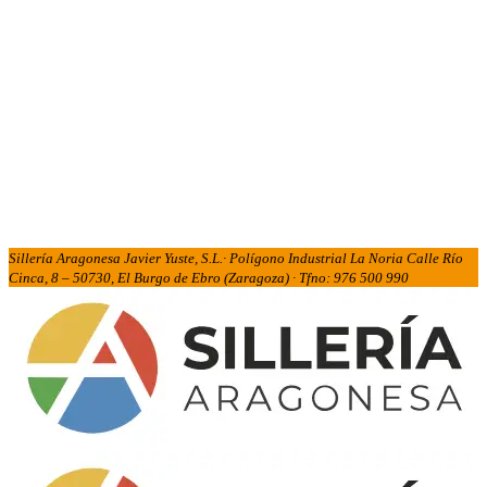
Sillería Aragonesa Javier Yuste, S.L.· Polígono Industrial La Noria Calle Río
Cinca, 8 – 50730, El Burgo de Ebro (Zaragoza) · Tfno: 976 500 990