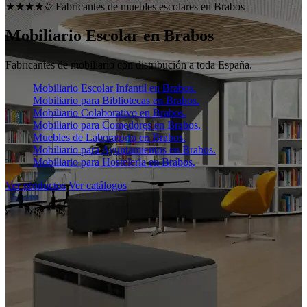
★★★★✩ Fabricantes de muebles escolares en
Brabos
Mobiliario Escolar en
Brabos
Fabricantes de mobiliario con distribución a toda España.
Mobiliario Escolar Infantil en Brabos.
Mobiliario para Bibliotecas en Brabos.
Mobiliario Colaborativo en Brabos.
Mobiliario para Comedores en Brabos.
Muebles de Laboratorio en Brabos.
Mobiliario para Ayuntamientos en Brabos.
Mobiliario para Hostelería en Brabos.
Ver productos
Ver catálogos