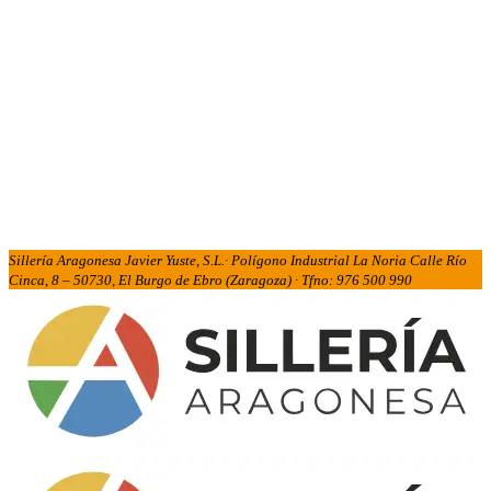
Sillería Aragonesa Javier Yuste, S.L.· Polígono Industrial La Noria Calle Río
Cinca, 8 – 50730, El Burgo de Ebro (Zaragoza) · Tfno: 976 500 990