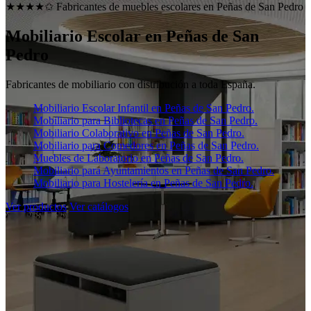
★★★★✩ Fabricantes de muebles escolares en
Peñas de San Pedro
Mobiliario Escolar en
Peñas de San
Pedro
Fabricantes de mobiliario con distribución a toda España.
Mobiliario Escolar Infantil en Peñas de San Pedro.
Mobiliario para Bibliotecas en Peñas de San Pedro.
Mobiliario Colaborativo en Peñas de San Pedro.
Mobiliario para Comedores en Peñas de San Pedro.
Muebles de Laboratorio en Peñas de San Pedro.
Mobiliario para Ayuntamientos en Peñas de San Pedro.
Mobiliario para Hostelería en Peñas de San Pedro.
Ver productos
Ver catálogos