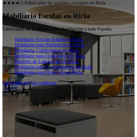
★★★★✩ Fabricantes de muebles escolares en
Ricla
Mobiliario Escolar en
Ricla
Fabricantes de mobiliario con distribución a toda España.
Mobiliario Escolar Infantil en Ricla.
Mobiliario para Bibliotecas en Ricla.
Mobiliario Colaborativo en Ricla.
Mobiliario para Comedores en Ricla.
Muebles de Laboratorio en Ricla.
Mobiliario para Ayuntamientos en Ricla.
Mobiliario para Hostelería en Ricla.
Ver productos
Ver catálogos