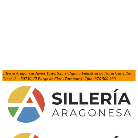
Sillería Aragonesa Javier Yuste, S.L.· Polígono Industrial La Noria Calle Río
Cinca, 8 – 50730, El Burgo de Ebro (Zaragoza) · Tfno: 976 500 990