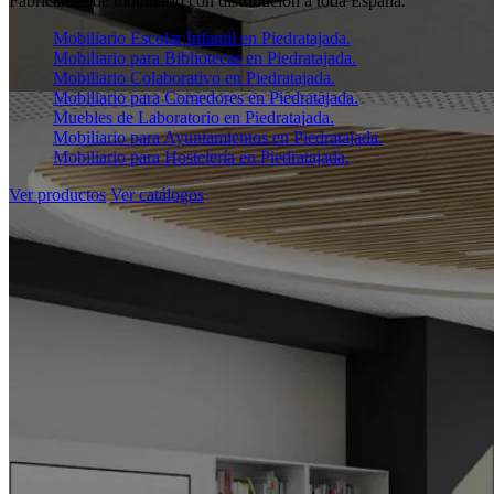
Fabricantes de mobiliario con distribución a toda España.
Mobiliario Escolar Infantil en Piedratajada.
Mobiliario para Bibliotecas en Piedratajada.
Mobiliario Colaborativo en Piedratajada.
Mobiliario para Comedores en Piedratajada.
Muebles de Laboratorio en Piedratajada.
Mobiliario para Ayuntamientos en Piedratajada.
Mobiliario para Hostelería en Piedratajada.
Ver productos
Ver catálogos