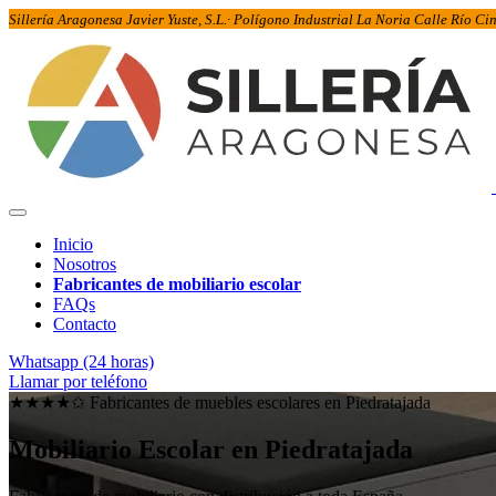
Sillería Aragonesa Javier Yuste, S.L.· Polígono Industrial La Noria Calle Río C
Inicio
Nosotros
Fabricantes de mobiliario escolar
FAQs
Contacto
Whatsapp (24 horas)
Llamar por teléfono
★★★★✩ Fabricantes de muebles escolares en
Piedratajada
Mobiliario Escolar en
Piedratajada