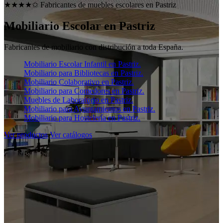
★★★★✩ Fabricantes de muebles escolares en
Pastriz
Mobiliario Escolar en
Pastriz
Fabricantes de mobiliario con distribución a toda España.
Mobiliario Escolar Infantil en Pastriz.
Mobiliario para Bibliotecas en Pastriz.
Mobiliario Colaborativo en Pastriz.
Mobiliario para Comedores en Pastriz.
Muebles de Laboratorio en Pastriz.
Mobiliario para Ayuntamientos en Pastriz.
Mobiliario para Hostelería en Pastriz.
Ver productos
Ver catálogos