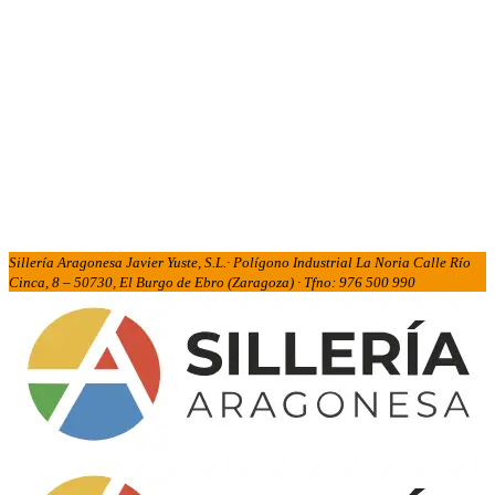
Sillería Aragonesa Javier Yuste, S.L.· Polígono Industrial La Noria Calle Río
Cinca, 8 – 50730, El Burgo de Ebro (Zaragoza) · Tfno: 976 500 990