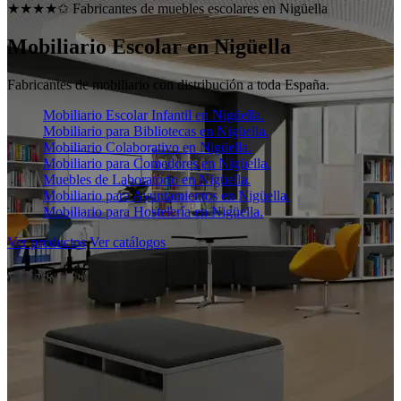
★★★★✩ Fabricantes de muebles escolares en
Nigüella
Mobiliario Escolar en
Nigüella
Fabricantes de mobiliario con distribución a toda España.
Mobiliario Escolar Infantil en Nigüella.
Mobiliario para Bibliotecas en Nigüella.
Mobiliario Colaborativo en Nigüella.
Mobiliario para Comedores en Nigüella.
Muebles de Laboratorio en Nigüella.
Mobiliario para Ayuntamientos en Nigüella.
Mobiliario para Hostelería en Nigüella.
Ver productos
Ver catálogos