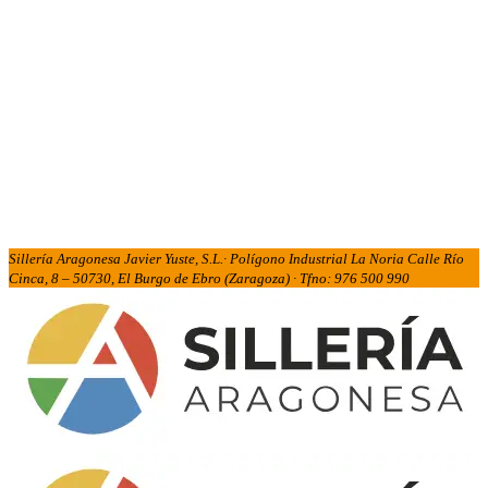
Sillería Aragonesa Javier Yuste, S.L.· Polígono Industrial La Noria Calle Río
Cinca, 8 – 50730, El Burgo de Ebro (Zaragoza) · Tfno: 976 500 990